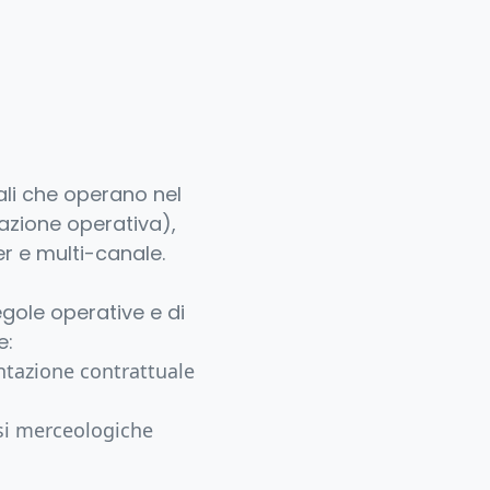
iali che operano nel
cazione operativa),
r e multi-canale.
regole operative e di
e:
entazione contrattuale
assi merceologiche