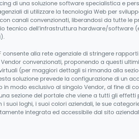
sourcing di una soluzione software specialistica e p
agenziali di utilizzare la tecnologia Web per svilup
e con canali convenzionati, liberandosi da tutte le 
dio tecnico dell’infrastruttura hardware/software 
i).
F consente alla rete agenziale di stringere rapport
di Vendor convenzionati, proponendo a questi ultimi 
virtuali (per maggiori dettagli si rimanda alla sezi
uesta soluzione prevede la configurazione di un ac
in modo esclusivo al singolo Vendor, al fine di con
 una sezione del portale che viene a tutti gli effett
 suoi loghi, i suoi colori aziendali, le sue categor
amente integrata ed accessibile dal sito aziendale