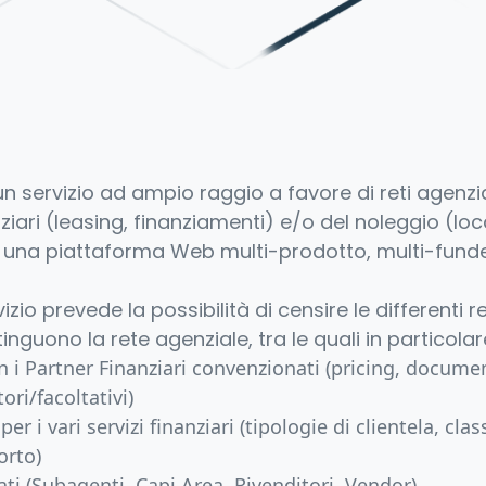
 un servizio ad ampio raggio a favore di reti agenz
nziari (leasing, finanziamenti) e/o del noleggio (lo
 una piattaforma Web multi-prodotto, multi-funde
vizio prevede la possibilità di censire le differenti 
nguono la rete agenziale, tra le quali in particolar
on i Partner Finanziari convenzionati (pricing, docum
ori/facoltativi)
 per i vari servizi finanziari (tipologie di clientela, cl
porto)
itati (Subagenti, Capi Area, Rivenditori, Vendor)