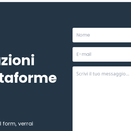
Leave
this
field
blank
zioni
ttaforme
l form, verrai