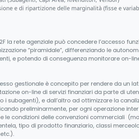
one e di ripartizione delle marginalità (fisse e variabili
F la rete agenziale può concedere l’accesso funzio
zazione “piramidale”, differenziando le autonomi
tenti, e potendo di conseguenza monitorare on-line t
rocesso gestionale è concepito per rendere da un la
azione on-line di servizi finanziari da parte di utenti
o i subagenti), e dall’altro ad ottimizzare la canal
rificando preliminarmente, per ogni operazione inte
e e le condizioni delle convenzioni commerciali (mar
entela, tipo di prodotto finanziario, classi merceolo
tc.).