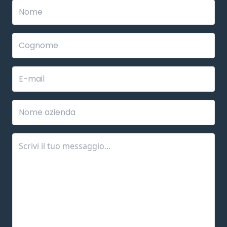
Leave
this
field
blank