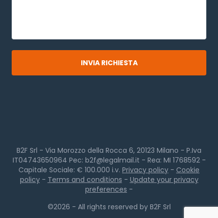
B2F Srl - Via Morozzo della Rocca 6, 20123 Milano - P.Iva
IT04743650964 Pec: b2f@legalmail.it - Rea: MI 1768592 -
Capitale Sociale: € 100.000 i.v.
Privacy policy
-
Cookie
policy
-
Terms and conditions
-
Update your privacy
preferences
-
©2026 - All rights reserved by B2F Srl