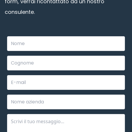
form, verrai ricontattato da un nostro
consulente.
Leave
this
field
blank